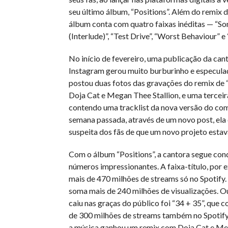
seu último álbum, “Positions”. Além do remix d
álbum conta com quatro faixas inéditas — “S
(Interlude)”, “Test Drive”, “Worst Behaviour” e
No início de fevereiro, uma publicação da can
Instagram gerou muito burburinho e especulaç
postou duas fotos das gravações do remix de
Doja Cat e Megan Thee Stallion, e uma tercei
contendo uma tracklist da nova versão do co
semana passada, através de um novo post, ela
suspeita dos fãs de que um novo projeto estav
Com o álbum “Positions”, a cantora segue con
números impressionantes. A faixa-título, por
mais de 470 milhões de streams só no Spotify. 
soma mais de 240 milhões de visualizações. Ou
caiu nas graças do público foi “34 + 35”, que c
de 300 milhões de streams também no Spotify
a música ganhou um remix com Doja Cat e M