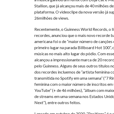
Stallion, que já alcançou mais de 40 milhões d
plataforma. O videoclipe da nova versão já su
26milhões de views.
Recentemente, o Guinness World Records, o li
recordes, anunciou que o mais novo recorde ba
americana foi o de “maior número de canções
primeiro lugar na parada Billboard Hot 100”, 
músicas no mais alto lugar do pódio. Com esse 
alcançou a impressionante marca de 20 recor
pelo Guinness. Alguns de seus outros títulos n
dos recordes incluemos de “artista feminina c
transmitida no Spotify em uma semana” (“7 Ring
feminina com o maior número de inscritos em 
YouTube” (+ de 46 milhões), “álbum com mai
de streams em uma semana nos Estados Unido
Next”), entre outros feitos.
Lançado em outubro de 2020, “Positions” é o 