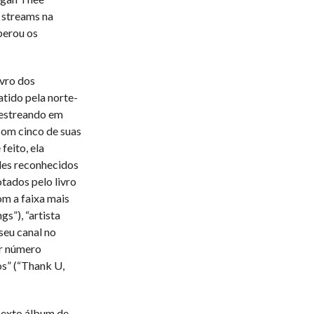
e streams na
perou os
vro dos
tido pela norte-
 estreando em
com cinco de suas
feito, ela
des reconhecidos
otados pelo livro
om a faixa mais
s”), “artista
seu canal no
or número
s” (“Thank U,
sexto álbum de