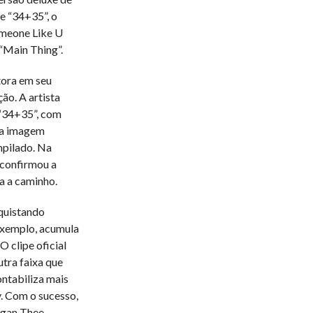
e “34+35”, o
omeone Like U
 “Main Thing”.
tora em seu
ão. A artista
 “34+35”, com
ra imagem
mpilado. Na
 confirmou a
a a caminho.
quistando
 exemplo, acumula
O clipe oficial
tra faixa que
ontabiliza mais
. Com o sucesso,
egan Thee