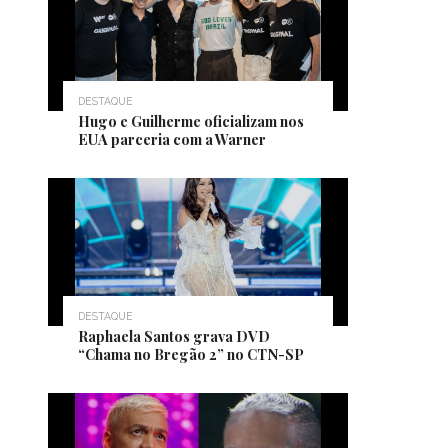
DESTAQUE
Hugo e Guilherme oficializam nos
EUA parceria com a Warner
DESTAQUE
Raphaela Santos grava DVD
“Chama no Bregão 2” no CTN-SP