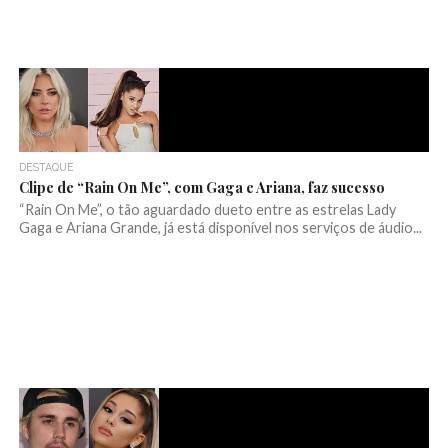
DESTAQUE
Clipe de “Rain On Me”, com Gaga e Ariana, faz sucesso
“Rain On Me”, o tão aguardado dueto entre as estrelas Lady
Gaga e Ariana Grande, já está disponível nos serviços de áudio...