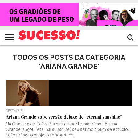
HOME
NOTÍCIAS
SHOWS
ENTREVISTAS
CLIQUES
RANKING
TV
REVISTA
CROWLEY
SUCESSO!
SUCESSO!
TODOS OS POSTS DA CATEGORIA
"ARIANA GRANDE"
DESTAQUE
Ariana Grande sobe versão deluxe de “eternal sunshine”
Na última sexta-feira, 8, a estrela norte-americana Ariana
Grande lançou “eternal sunshine”, seu sétimo álbum de estúdio.
Foi o primeiro projeto fonográfico...