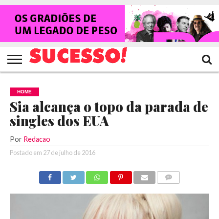
HOME
NOTÍCIAS
SHOWS
ENTREVISTAS
CLIQUES
RANKING
TV
REVISTA
CROWLEY
SUCESSO!
SUCESSO!
HOME
Sia alcança o topo da parada de
singles dos EUA
Por
Redacao
Postado em
27 de julho de 2016
COMENTÁRIOS