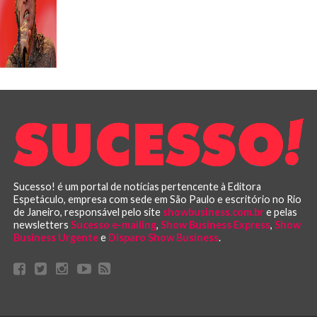
Sucesso! é um portal de notícias pertencente à Editora
Espetáculo, empresa com sede em São Paulo e escritório no Rio
de Janeiro, responsável pelo site
showbusiness.com.br
e pelas
newsletters
Sucesso e-mailing
,
Show Business Express
,
Show
Business Urgente
e
Disparo Show Business
.