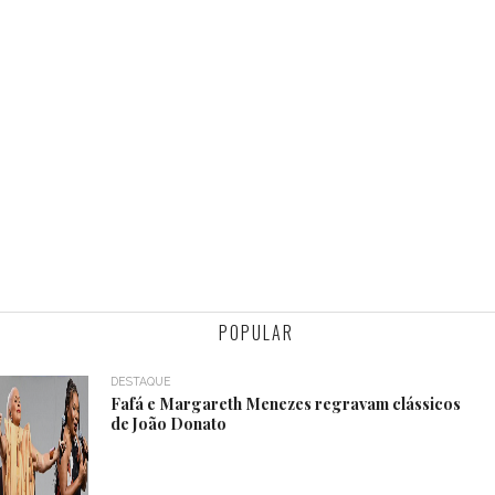
POPULAR
DESTAQUE
Fafá e Margareth Menezes regravam clássicos
de João Donato