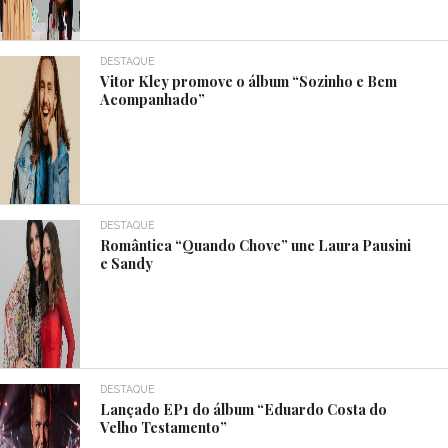
DESTAQUE
Vitor Kley promove o álbum “Sozinho e Bem
Acompanhado”
DESTAQUE
Romântica “Quando Chove” une Laura Pausini
e Sandy
DESTAQUE
Lançado EP1 do álbum “Eduardo Costa do
Velho Testamento”