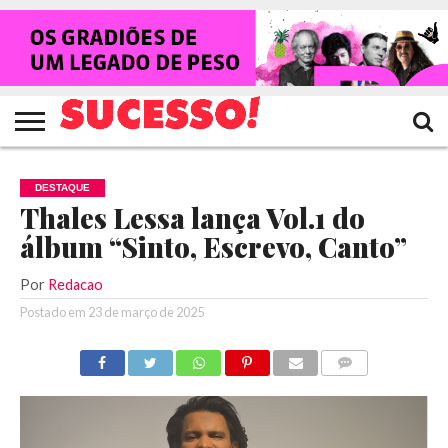
HOME
NOTÍCIAS
SHOWS
ENTREVISTAS
CLIQUES
RANKING
TV
REVISTA
CROWLEY
SUCESSO!
SUCESSO!
DESTAQUE
Thales Lessa lança Vol.1 do
álbum “Sinto, Escrevo, Canto”
Por
Redacao
Postado em
23 de março de 2025
COMENTÁRIOS