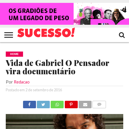
HOME
NOTÍCIAS
SHOWS
ENTREVISTAS
CLIQUES
RANKING
TV
REVISTA
CROWLEY
SUCESSO!
SUCESSO!
HOME
Vida de Gabriel O Pensador
vira documentário
Por
Redacao
Postado em
2 de setembro de 2016
COMENTÁRIOS