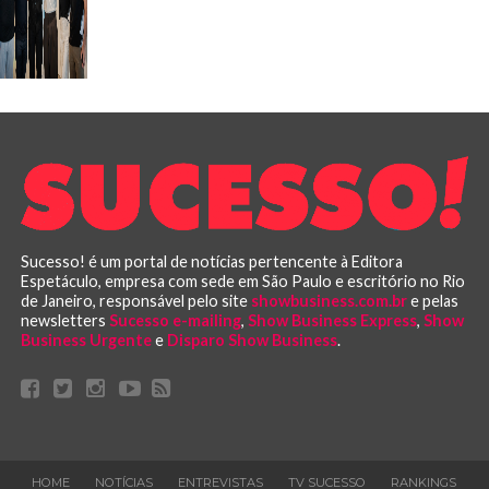
Sucesso! é um portal de notícias pertencente à Editora
Espetáculo, empresa com sede em São Paulo e escritório no Rio
de Janeiro, responsável pelo site
showbusiness.com.br
e pelas
newsletters
Sucesso e-mailing
,
Show Business Express
,
Show
Business Urgente
e
Disparo Show Business
.
HOME
NOTÍCIAS
ENTREVISTAS
TV SUCESSO
RANKINGS