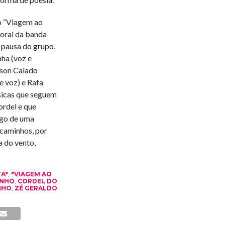
o “Viagem ao
toral da banda
 pausa do grupo,
ha (voz e
rson Calado
e voz) e Rafa
sicas que seguem
ordel e que
ngo de uma
 caminhos, por
a do vento,
A"
,
"VIAGEM AO
INHO
,
CORDEL DO
NHO
,
ZÉ GERALDO