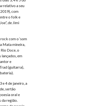
w relativo a seu
 (2019), com
ntre o folk e
oe”, de Jimi
 rock com o ‘som
da Mata mineira,
 Rio Doce, o
s lançados, em
antor e
Trad (guitarra),
bateria).
 e 4 de janeiro, a
de, sertão
poesia oral e
 da região.
forma de poesia.