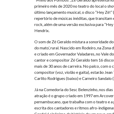
primeiro mês de 2020 no teatro do local o sho
último lançamento musical, o disco “Hey Zé!”
repertório de músicas inéditas, que transitam e
rock, além de uma versão exclusiva para “Hey J
Hendrix.
O som de Zé Geraldo mistura a sonoridade do
do mato’, rural. Nascido em Rodeiro, na Zona 
e criado em Governador Valadares, no Vale do
cantor e compositor Zé Geraldo tem 16 disco
mais de 30 anos de carreira. No palco, com o c
compositor (voz, violão e gaita), estarão Jean 
Carlito Rodrigues (baixo) e Carneiro Sandalo (
Já na Comedoria do Sesc Belenzinho, nos dias 3
atração é o grupo criado em 1997 em Arcover
pernambucano, que trabalha com o teatro e a 
escrita dos cantadores e ritmos afro-indígenas
Cordel é sinônimo de história de um povo em 