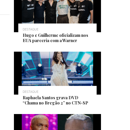
DESTAQUE
Hugo e Guilherme oficializam nos
EUA parceria com a Warner
DESTAQUE
Raphaela Santos grava DVD
“Chama no Bregão 2” no CTN-SP