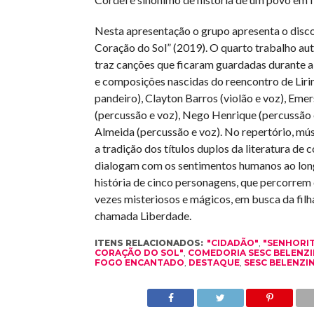
Nesta apresentação o grupo apresenta o disc
Coração do Sol” (2019). O quarto trabalho au
traz canções que ficaram guardadas durante a
e composições nascidas do reencontro de Lirin
pandeiro), Clayton Barros (violão e voz), Eme
(percussão e voz), Nego Henrique (percussão 
Almeida (percussão e voz). No repertório, mú
a tradição dos títulos duplos da literatura de c
dialogam com os sentimentos humanos ao lo
história de cinco personagens, que percorrem
vezes misteriosos e mágicos, em busca da filh
chamada Liberdade.
ITENS RELACIONADOS:
"CIDADÃO"
,
"SENHORIT
CORAÇÃO DO SOL"
,
COMEDORIA SESC BELENZ
FOGO ENCANTADO
,
DESTAQUE
,
SESC BELENZI