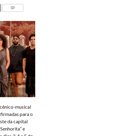
COMENTÁRIOS
 cênico-musical
firmadas para o
ste da capital
“Senhorita” e
dias 3, 4 e 5 do