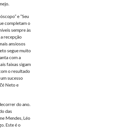
nejo.
róscopo” e “Seu
 que completam o
oníveis sempre às
s a recepção
 mais ansiosos
jeto segue muito
canta com a
ais faixas sigam
com o resultado
 um sucesso
 Zé Neto e
ecorrer do ano.
do das
one Mendes, Léo
o. Este é o