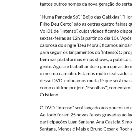
tantos outros nomes da nova geração do serta
“Numa Pancada Só”, “Beijo das Galáxias”, “Ho
Filho Deu Certo” são as outras quatro faixas
Vol.01 de “Intenso”, cujos videos ficarão disp
sextas-feiras às 12h (a partir do dia 10). “Apó
calorosa do single ‘Deu Moral’, ficamos ainda
para seguir os lançamentos do ‘Intenso’. O pro
bem nas plataformas e, nos shows, o público 
gente. Agora é trabalhar duro para que as dem
o mesmo caminho. Estamos muito realizados 
desse DVD, colocamos muita fé que será mais
como o último projeto, ‘Escolhas’”, comentam
Cristiano.
O DVD “Intenso” será lançado aos poucos no d
Ao todo foram 25 novas faixas gravadas ao la
participações Luan Santana, Ana Castela, Sim
Santana, Menos é Mais e Bruno Cesar e Rodrig