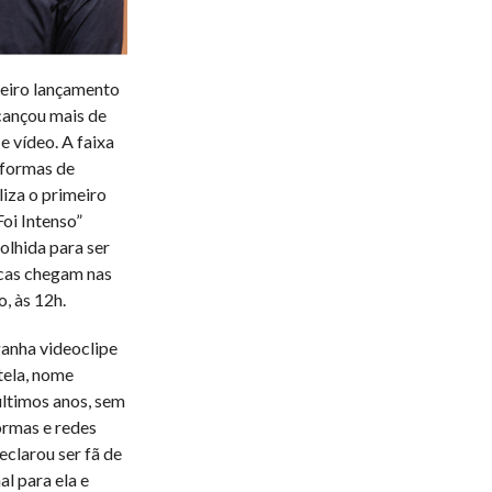
meiro lançamento
lcançou mais de
 vídeo. A faixa
aformas de
liza o primeiro
Foi Intenso”
olhida para ser
cas chegam nas
, às 12h.
 ganha videoclipe
tela, nome
últimos anos, sem
ormas e redes
eclarou ser fã de
al para ela e