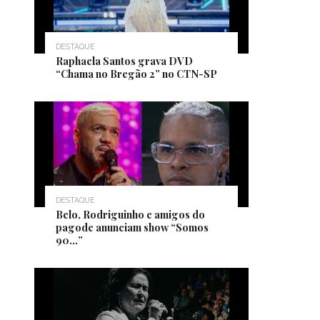
DESTAQUE
Raphaela Santos grava DVD
“Chama no Bregão 2” no CTN-SP
DESTAQUE
Belo, Rodriguinho e amigos do
pagode anunciam show “Somos
90…”