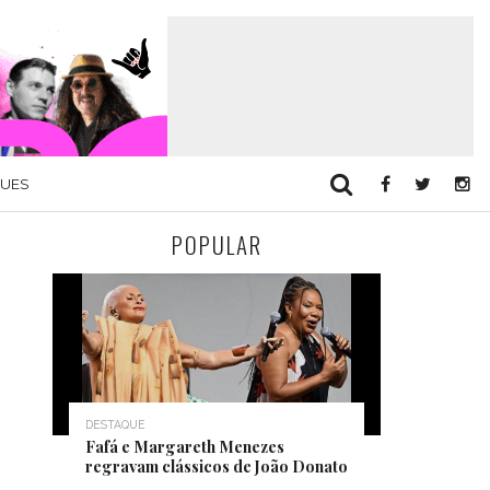
QUES
POPULAR
DESTAQUE
Fafá e Margareth Menezes
regravam clássicos de João Donato