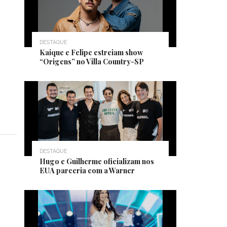
DESTAQUE
Kaique e Felipe estreiam show
“Origens” no Villa Country-SP
DESTAQUE
Hugo e Guilherme oficializam nos
EUA parceria com a Warner