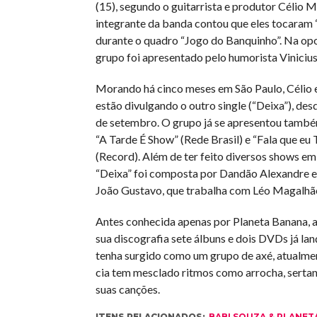
(15), segundo o guitarrista e produtor Célio M
integrante da banda contou que eles tocaram “
durante o quadro “Jogo do Banquinho”. Na opo
grupo foi apresentado pelo humorista Vinicius 
Morando há cinco meses em São Paulo, Célio e
estão divulgando o outro single (“Deixa”), des
de setembro. O grupo já se apresentou tamb
“A Tarde É Show” (Rede Brasil) e “Fala que eu 
(Record). Além de ter feito diversos shows em
“Deixa” foi composta por Dandão Alexandre e
João Gustavo, que trabalha com Léo Magalhã
Antes conhecida apenas por Planeta Banana, 
sua discografia sete álbuns e dois DVDs já l
tenha surgido como um grupo de axé, atualmen
cia tem mesclado ritmos como arrocha, sertan
suas canções.
ITENS RELACIONADOS:
BABI SOUZA & PLANET