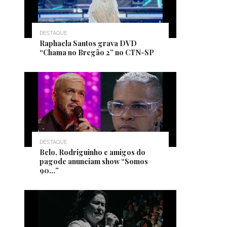
DESTAQUE
Raphaela Santos grava DVD
“Chama no Bregão 2” no CTN-SP
DESTAQUE
Belo, Rodriguinho e amigos do
pagode anunciam show “Somos
90…”