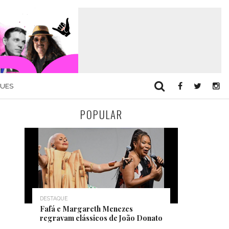
QUES
POPULAR
DESTAQUE
Fafá e Margareth Menezes
regravam clássicos de João Donato