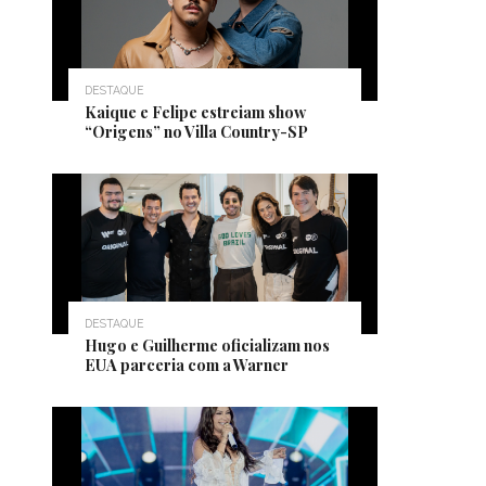
DESTAQUE
Kaique e Felipe estreiam show
“Origens” no Villa Country-SP
DESTAQUE
Hugo e Guilherme oficializam nos
EUA parceria com a Warner