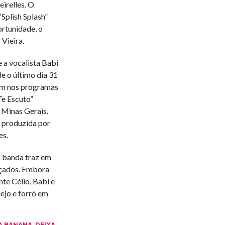
eirelles. O
Splish Splash”
rtunidade, o
Vieira.
 a vocalista Babi
de o último dia 31
ém nos programas
Te Escuto”
 Minas Gerais.
 produzida por
es.
a banda traz em
ançados. Embora
te Célio, Babi e
ejo e forró em
A BANANA
,
DEIXA
,