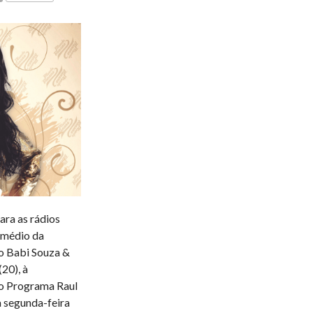
COMENTÁRIOS
ara as rádios
ermédio da
o Babi Souza &
20), à
no Programa Raul
a segunda-feira