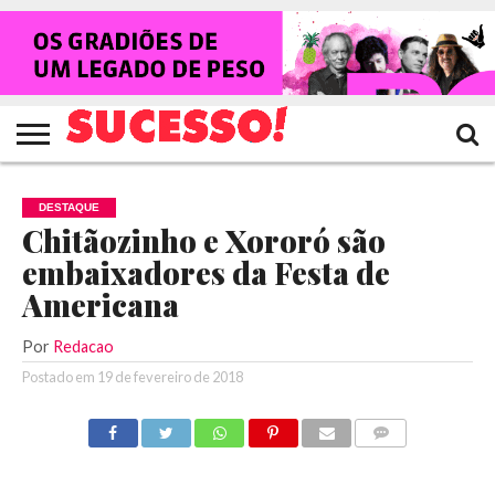
HOME
NOTÍCIAS
SHOWS
ENTREVISTAS
CLIQUES
RANKING
TV
REVISTA
CROWLEY
SUCESSO!
SUCESSO!
DESTAQUE
Chitãozinho e Xororó são
embaixadores da Festa de
Americana
Por
Redacao
Postado em
19 de fevereiro de 2018
COMENTÁRIOS