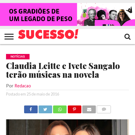
HOME
NOTÍCIAS
SHOWS
ENTREVISTAS
CLIQUES
RANKING
TV
REVISTA
CROWLEY
SUCESSO!
SUCESSO!
NOTÍCIAS
Claudia Leitte e Ivete Sangalo
terão músicas na novela
Por
Redacao
Postado em
25 de maio de 2016
COMENTÁRIOS