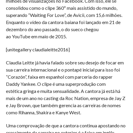
milhões de visualizações no Facebook. Com isso, ele se
consolidou como o clipe 360º mais assistido do mundo,
superando “Waiting For Love”, de Avicii, com 15,6 milhões.
Enquanto o vídeo da cantora baiana foi lançado em 21 de
dezembro do ano passado, o do sueco chegou
ao YouTube em maio de 2015.
[unitegallery claudialeitte2016]
Claudia Leitte já havia falado sobre seu desejo de focar em
sua carreira internacional e o pontapé inicial para isso foi
“Corazón”, faixa em espanhol com parceria do rapper
Daddy Yankee. O clipe é uma superprodução com
estética gringa e muita sensualidade. A cantora já está há
mais de um ano no casting da Roc Nation, empresa de Jay Z
e Jay Brown, que também gerencia as carreiras de nomes
como Rihanna, Shakira e Kanye West.
Uma comprovação de que a cantora continua apostando no
crescimento da carreira no exterior é a faixa em inglês