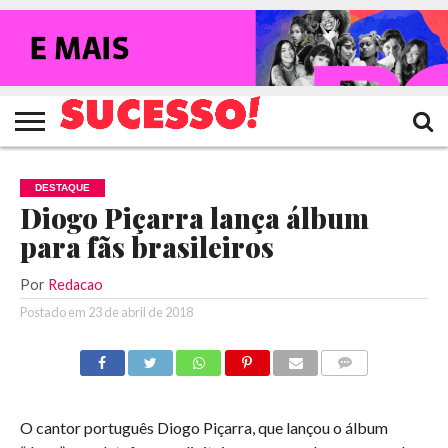
HOME
NOTÍCIAS
SHOWS
ENTREVISTAS
CLIQUES
RANKING
TV
REVISTA
CROWLEY
SUCESSO!
SUCESSO!
DESTAQUE
Diogo Piçarra lança álbum
para fãs brasileiros
Por
Redacao
Postado em
23 de abril de 2018
COMENTÁRIOS
O cantor português Diogo Piçarra, que lançou o álbum