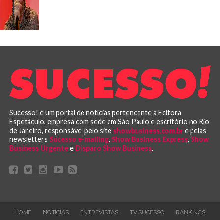
Sucesso! é um portal de notícias pertencente à Editora
Espetáculo, empresa com sede em São Paulo e escritório no Rio
de Janeiro, responsável pelo site
showbusiness.com.br
e pelas
newsletters
Sucesso e-mailing
,
Show Business Express
,
Show
Business Urgente
e
Disparo Show Business
.
HOME
NOTÍCIAS
ENTREVISTAS
TV SUCESSO
RANKINGS