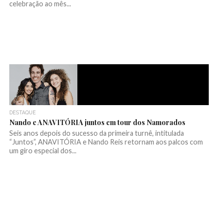
celebração ao mês...
DESTAQUE
Nando e ANAVITÓRIA juntos em tour dos Namorados
Seis anos depois do sucesso da primeira turnê, intitulada
“Juntos”, ANAVITÓRIA e Nando Reis retornam aos palcos com
um giro especial dos...