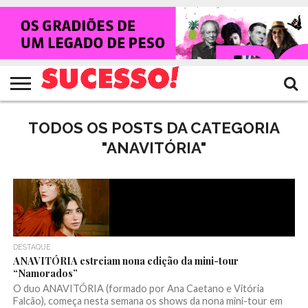
HOME
NOTÍCIAS
SHOWS
ENTREVISTAS
CLIQUES
RANKING
TV
REVISTA
CROWLEY
SUCESSO!
SUCESSO!
TODOS OS POSTS DA CATEGORIA
"ANAVITÓRIA"
DESTAQUE
ANAVITÓRIA estreiam nona edição da mini-tour
“Namorados”
O duo ANAVITÓRIA (formado por Ana Caetano e Vitória
Falcão), começa nesta semana os shows da nona mini-tour em