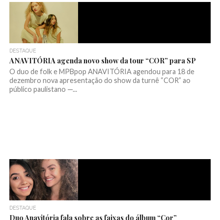
DESTAQUE
ANAVITÓRIA agenda novo show da tour “COR” para SP
O duo de folk e MPBpop ANAVITÓRIA agendou para 18 de
dezembro nova apresentação do show da turnê “COR” ao
público paulistano —...
DESTAQUE
Duo Anavitória fala sobre as faixas do álbum “Cor”