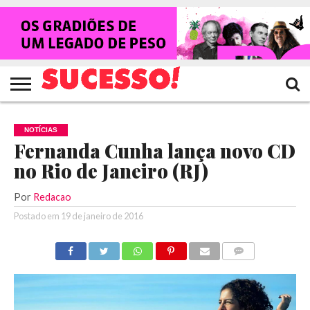
HOME
NOTÍCIAS
SHOWS
ENTREVISTAS
CLIQUES
RANKING
TV
REVISTA
CROWLEY
SUCESSO!
SUCESSO!
NOTÍCIAS
Fernanda Cunha lança novo CD
no Rio de Janeiro (RJ)
Por
Redacao
Postado em
19 de janeiro de 2016
COMENTÁRIOS