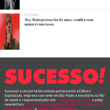
DESTAQUE
Ney Matogrosso faz 85 anos; confira seus
maiores sucessos
Sucesso! é um portal de notícias pertencente à Editora
Espetáculo, empresa com sede em São Paulo e escritório no Rio
de Janeiro, responsável pelo site
showbusiness.com.br
e pelas
newsletters
Sucesso e-mailing
,
Show Business Express
,
Show
Business Urgente
e
Disparo Show Business
.