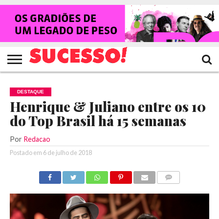
HOME
NOTÍCIAS
SHOWS
ENTREVISTAS
CLIQUES
RANKING
TV
REVISTA
CROWLEY
SUCESSO!
SUCESSO!
DESTAQUE
Henrique & Juliano entre os 10
do Top Brasil há 15 semanas
Por
Redacao
Postado em
6 de julho de 2018
COMENTÁRIOS