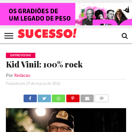
HOME
NOTÍCIAS
SHOWS
ENTREVISTAS
CLIQUES
RANKING
TV
REVISTA
CROWLEY
SUCESSO!
SUCESSO!
ENTREVISTAS
Kid Vinil: 100% rock
Por
Redacao
Postado em
27 de março de 2016
COMENTÁRIOS