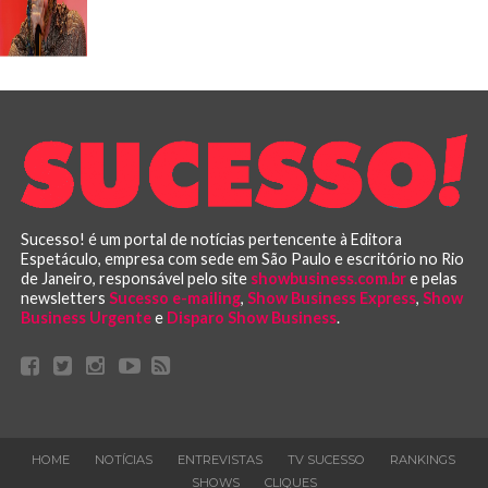
Sucesso! é um portal de notícias pertencente à Editora
Espetáculo, empresa com sede em São Paulo e escritório no Rio
de Janeiro, responsável pelo site
showbusiness.com.br
e pelas
newsletters
Sucesso e-mailing
,
Show Business Express
,
Show
Business Urgente
e
Disparo Show Business
.
HOME
NOTÍCIAS
ENTREVISTAS
TV SUCESSO
RANKINGS
SHOWS
CLIQUES