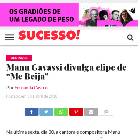
HOME
NOTÍCIAS
SHOWS
ENTREVISTAS
CLIQUES
RANKING
TV
REVISTA
CROWLEY
SUCESSO!
SUCESSO!
DESTAQUE
Manu Gavassi divulga clipe de
“Me Beija”
Por
Fernanda Castro
Postado em
3 de abril de 2018
COMENTÁRIOS
Na última sexta, dia 30, a cantora e compositora Manu