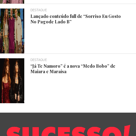
DESTAQUE
Lançado conteúdo full de “Sorriso Eu Gosto
No Pagode Lado B”
DESTAQUE
“Já Te Namoro” é a nova “Medo Bobo” de
Maiara e Maraisa