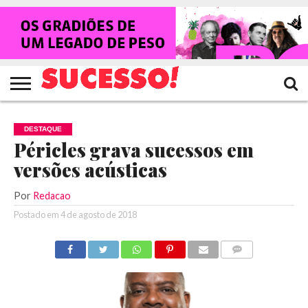
HOME
NOTÍCIAS
SHOWS
ENTREVISTAS
CLIQUES
RANKING
TV
REVISTA
CROWLEY
SUCESSO!
SUCESSO!
DESTAQUE
Péricles grava sucessos em
versões acústicas
Por
Redacao
Postado em
4 de agosto de 2018
COMENTÁRIOS