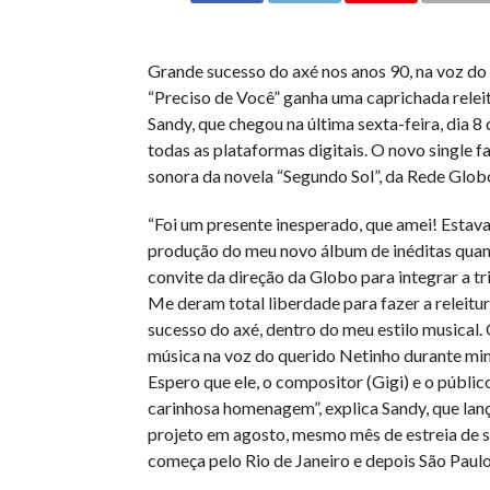
Grande sucesso do axé nos anos 90, na voz do
“Preciso de Você” ganha uma caprichada relei
Sandy, que chegou na última sexta-feira, dia 8 
todas as plataformas digitais. O novo single fa
sonora da novela “Segundo Sol”, da Rede Glob
“Foi um presente inesperado, que amei! Estav
produção do meu novo álbum de inéditas quan
convite da direção da Globo para integrar a tri
Me deram total liberdade para fazer a releitu
sucesso do axé, dentro do meu estilo musical.
música na voz do querido Netinho durante min
Espero que ele, o compositor (Gigi) e o públi
carinhosa homenagem”, explica Sandy, que lan
projeto em agosto, mesmo mês de estreia de s
começa pelo Rio de Janeiro e depois São Paulo