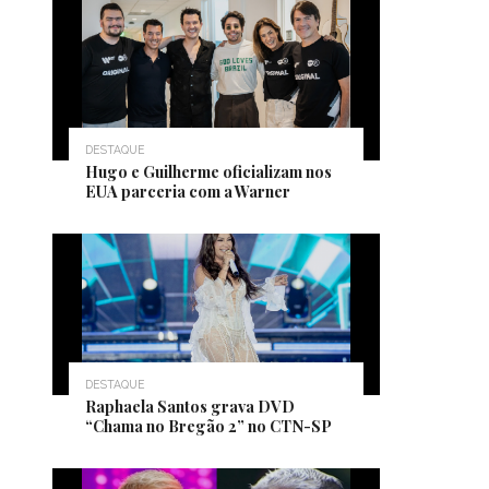
DESTAQUE
Hugo e Guilherme oficializam nos
EUA parceria com a Warner
DESTAQUE
Raphaela Santos grava DVD
“Chama no Bregão 2” no CTN-SP