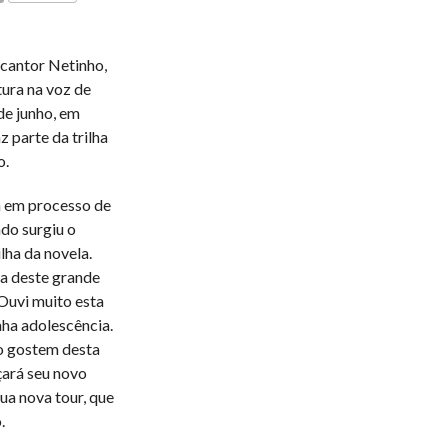
COMENTÁRIOS
 cantor Netinho,
tura na voz de
de junho, em
z parte da trilha
o.
a em processo de
do surgiu o
lha da novela.
ra deste grande
 Ouvi muito esta
ha adolescência.
co gostem desta
çará seu novo
ua nova tour, que
.