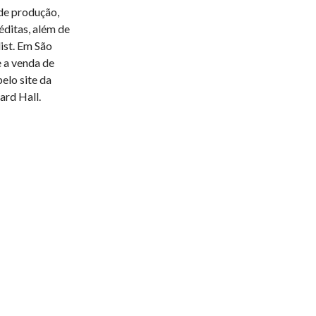
de produção,
éditas, além de
list. Em São
e a venda de
elo site da
ard Hall.