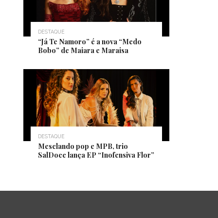
DESTAQUE
“Já Te Namoro” é a nova “Medo
Bobo” de Maiara e Maraisa
DESTAQUE
Mesclando pop e MPB, trio
SalDoce lança EP “Inofensiva Flor”