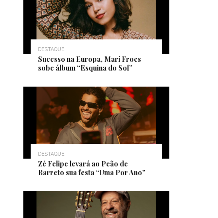
DESTAQUE
Sucesso na Europa, Mari Froes
sobe álbum “Esquina do Sol”
DESTAQUE
Zé Felipe levará ao Peão de
Barreto sua festa “Uma Por Ano”