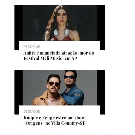
DESTAQUE
Anitta é anunciada atração-mor do
Festival Meli Music, em SP
DESTAQUE
Kaique e Felipe estreiam show
“Origens” no Villa Country-SP