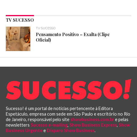
TV SUCESSO
TV SUCESSO
Pensamento Positivo – Exalta (Clipe
Oficial)
Sucesso! é um portal de notícias pertencente à Editora
Espetáculo, empresa com sede em São Paulo e escritório no Rio
de Janeiro, responsável pelo site
showbusiness.com.br
e pelas
newsletters
Sucesso e-mailing
,
Show Business Express
,
Show
Business Urgente
e
Disparo Show Business
.