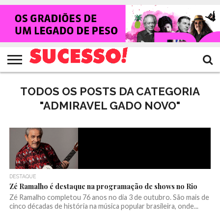
HOME
NOTÍCIAS
SHOWS
ENTREVISTAS
CLIQUES
RANKING
TV
REVISTA
CROWLEY
SUCESSO!
SUCESSO!
TODOS OS POSTS DA CATEGORIA
"ADMIRAVEL GADO NOVO"
DESTAQUE
Zé Ramalho é destaque na programação de shows no Rio
Zé Ramalho completou 76 anos no dia 3 de outubro. São mais de
cinco décadas de história na música popular brasileira, onde...