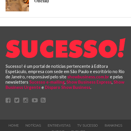
Oficial)
Sucesso! é um portal de notícias pertencente à Editora
Espetáculo, empresa com sede em São Paulo e escritório no Rio
de Janeiro, responsável pelo site
showbusiness.com.br
e pelas
newsletters
Sucesso e-mailing
,
Show Business Express
,
Show
Business Urgente
e
Disparo Show Business
.
HOME
NOTÍCIAS
ENTREVISTAS
TV SUCESSO
RANKINGS