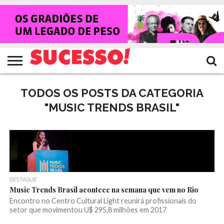
HOME
NOTÍCIAS
SHOWS
ENTREVISTAS
CLIQUES
RANKING
TV
REVISTA
CROWLEY
SUCESSO!
SUCESSO!
TODOS OS POSTS DA CATEGORIA
"MUSIC TRENDS BRASIL"
DESTAQUE
Music Trends Brasil acontece na semana que vem no Rio
Encontro no Centro Cultural Light reunirá profissionais do
setor que movimentou U$ 295,8 milhões em 2017