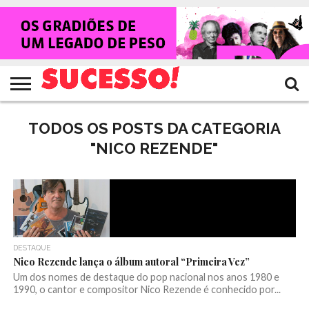
HOME
NOTÍCIAS
SHOWS
ENTREVISTAS
CLIQUES
RANKING
TV
REVISTA
CROWLEY
SUCESSO!
SUCESSO!
TODOS OS POSTS DA CATEGORIA
"NICO REZENDE"
DESTAQUE
Nico Rezende lança o álbum autoral “Primeira Vez”
Um dos nomes de destaque do pop nacional nos anos 1980 e
1990, o cantor e compositor Nico Rezende é conhecido por...