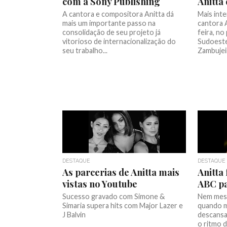
com a Sony Publishing
Anitta
A cantora e compositora Anitta dá
Mais inte
mais um importante passo na
cantora A
consolidação de seu projeto já
feira, no
vitorioso de internacionalização do
Sudoeste
seu trabalho...
Zambujeir
DESTAQUE
DESTAQUE
As parcerias de Anitta mais
Anitta
vistas no Youtube
ABC pa
Sucesso gravado com Simone &
Nem mes
Simaria supera hits com Major Lazer e
quando m
J Balvin
descansa
o ritmo d