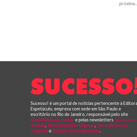
próxima..
Sucesso! é um portal de notícias pertencente à Editor
Espetáculo, empresa com sede em São Paulo e
escritório no Rio de Janeiro, responsável pelo site
showbusiness.com.br
e pelas newsletters
Sucesso e-
mailing
,
Show Business Express
,
Show Business
Urgente
e
Disparo Show Business
.