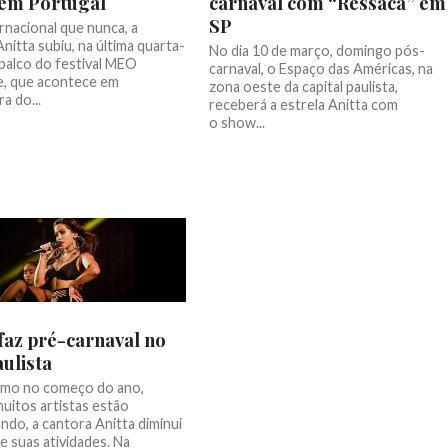
 em Portugal
carnaval com “Ressaca” em
SP
rnacional que nunca, a
nitta subiu, na última quarta-
No dia 10 de março, domingo pós-
 palco do festival MEO
carnaval, o Espaço das Américas, na
, que acontece em
zona oeste da capital paulista,
a do...
receberá a estrela Anitta com
o show...
 faz pré-carnaval no
ulista
mo no começo do ano,
uitos artistas estão
ndo, a cantora Anitta diminui
e suas atividades. Na