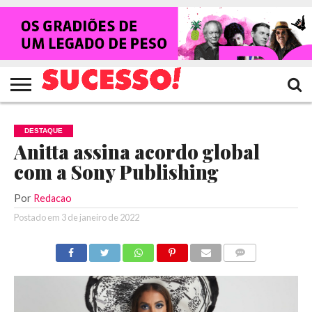
HOME
NOTÍCIAS
SHOWS
ENTREVISTAS
CLIQUES
RANKING
TV
REVISTA
CROWLEY
SUCESSO!
SUCESSO!
DESTAQUE
Anitta assina acordo global
com a Sony Publishing
Por
Redacao
Postado em
3 de janeiro de 2022
COMENTÁRIOS