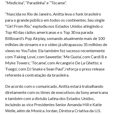
“Medicina”, “Paradinha” e “Tócame”.
“Nascida no Rio de Janeiro, Anitta leva o funk brasileiro
para o grande público em todos os continentes. Seu single
“Girl From Rio,” explodiu nos Estados Unidos atingindo o
Top 40 das rádios americanas e o Top 30 na parada
Billboard’s Pop Airplay, somando atualmente mais de 100
milhões de streams e e o vídeo já ultrapassou 35 milhões de
views no YouTube. Ela também fez sucesso recentemente
com ‘Faking Love’, com Saweetie; ‘Me Gusta’, com Cardi B e
Myke Towers; ‘Tócame’, com Arcangel e De La Ghetto; e
‘Fuego’, com DJ Snake e Sean Paul”, reforça o press release
referente à contratação da brasileira.
De acordo com o comunicado, Anitta estará trabalhando
diretamente com os times de executivos da Sony americana
e também com a divisão Latina dos Estados Unidos,
incluindo as vice Presidentes Senior Amanda Hill e Katie
Welle, além de Monica Jordan, Diretora Criativa da U.S.