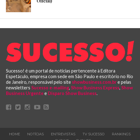
Oficial)
Sucesso! é um portal de notícias pertencente à Editora
Espetáculo, empresa com sede em São Paulo e escritório no Rio
de Janeiro, responsável pelo site
showbusiness.com.br
e pelas
newsletters
Sucesso e-mailing
,
Show Business Express
,
Show
Business Urgente
e
Disparo Show Business
.
HOME
NOTÍCIAS
ENTREVISTAS
TV SUCESSO
RANKINGS