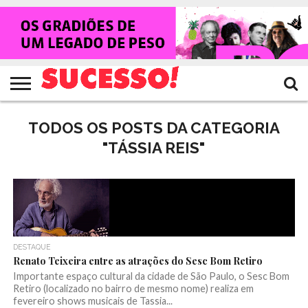
HOME
NOTÍCIAS
SHOWS
ENTREVISTAS
CLIQUES
RANKING
TV
REVISTA
CROWLEY
SUCESSO!
SUCESSO!
TODOS OS POSTS DA CATEGORIA
"TÁSSIA REIS"
DESTAQUE
Renato Teixeira entre as atrações do Sesc Bom Retiro
Importante espaço cultural da cidade de São Paulo, o Sesc Bom
Retiro (localizado no bairro de mesmo nome) realiza em
fevereiro shows musicais de Tassia...