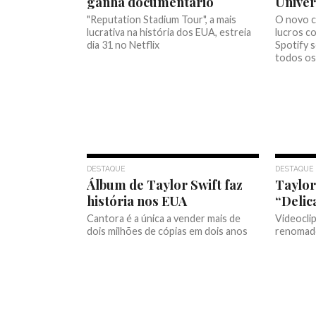
ganha documentário
Univer
"Reputation Stadium Tour", a mais
O novo c
lucrativa na história dos EUA, estreia
lucros c
dia 31 no Netflix
Spotify s
todos os
DESTAQUE
DESTAQUE
Álbum de Taylor Swift faz
Taylor
história nos EUA
“Delic
Cantora é a única a vender mais de
Videocli
dois milhões de cópias em dois anos
renomad