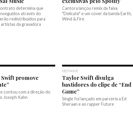
sal Music
exclusivas pelo Spotify
ontrato determina que
Cantora lançou remix da faixa
onseguidos através do
"Delicate" e um cover da banda Earth,
erão redistribuídos para
Wind & Fire
 artistas da gravadora
DESTAQUE
 Swift promove
Taylor Swift divulga
ate”
bastidores do clipe de “End
Game”
pe contou com a direção do
o Joseph Kahn
Single foi lançado em parceria a Ed
Sheraan e ao rapper Future