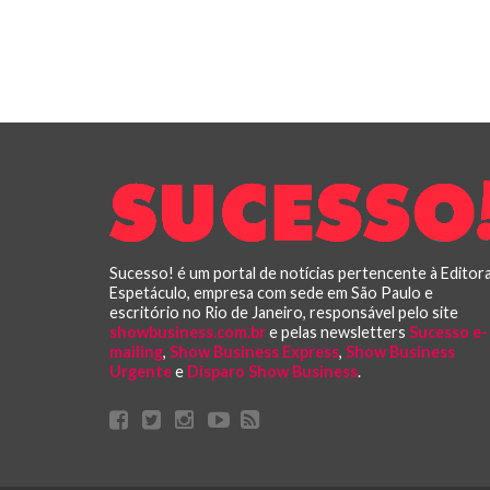
Sucesso! é um portal de notícias pertencente à Editor
Espetáculo, empresa com sede em São Paulo e
escritório no Rio de Janeiro, responsável pelo site
showbusiness.com.br
e pelas newsletters
Sucesso e-
mailing
,
Show Business Express
,
Show Business
Urgente
e
Disparo Show Business
.