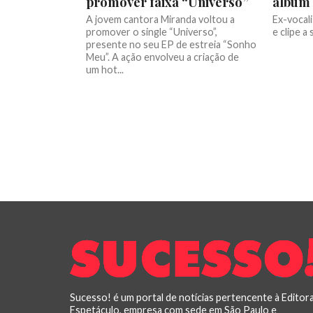
promover faixa “Universo”
álbum 
A jovem cantora Miranda voltou a
Ex-vocali
promover o single “Universo”,
e clipe 
presente no seu EP de estreia “Sonho
Meu”. A ação envolveu a criação de
um hot...
Sucesso! é um portal de notícias pertencente à Editor
Espetáculo, empresa com sede em São Paulo e