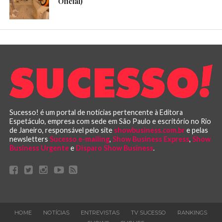
Oficial)
Sucesso! é um portal de notícias pertencente à Editora
Espetáculo, empresa com sede em São Paulo e escritório no Rio
de Janeiro, responsável pelo site
showbusiness.com.br
e pelas
newsletters
Sucesso e-mailing
,
Show Business Express
,
Show
Business Urgente
e
Disparo Show Business
.
HOME
NOTÍCIAS
ENTREVISTAS
TV SUCESSO
RANKINGS