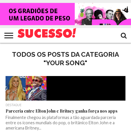
HOME
NOTÍCIAS
SHOWS
ENTREVISTAS
CLIQUES
RANKING
TV
REVISTA
CROWLEY
SUCESSO!
SUCESSO!
TODOS OS POSTS DA CATEGORIA
"YOUR SONG"
DESTAQUE
Parceria entre Elton John e Britney ganha força nos apps
Finalmente chegou às plataformas a tão aguardada parceria
entre os ícones mundiais do pop, o britânico Elton John e a
americana Britney...