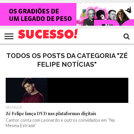
HOME
NOTÍCIAS
SHOWS
ENTREVISTAS
CLIQUES
RANKING
TV
REVISTA
CROWLEY
SUCESSO!
SUCESSO!
TODOS OS POSTS DA CATEGORIA "ZÉ
FELIPE NOTÍCIAS"
DESTAQUE
Zé Felipe lança DVD nas plataformas digitais
Cantor conta com Leonardo e outros convidados em “Na
Mesma Estrada”