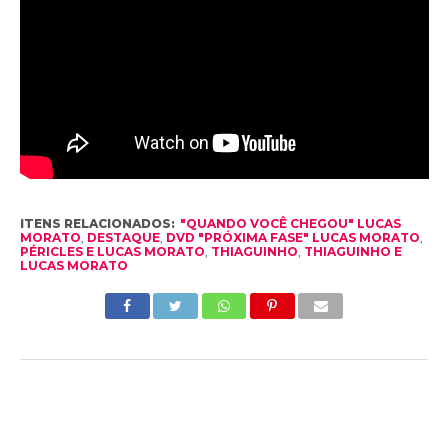
ITENS RELACIONADOS:
"QUANDO VOCÊ CHEGOU" LUCAS
MORATO
,
DESTAQUE
,
DVD "PRÓXIMA FASE" LUCAS MORATO
,
PÉRICLES E LUCAS MORATO
,
THIAGUINHO
,
THIAGUINHO E
LUCAS MORATO