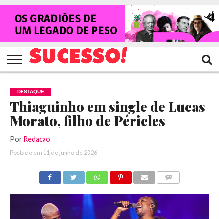
HOME
NOTÍCIAS
SHOWS
ENTREVISTAS
CLIQUES
RANKING
TV
REVISTA
CROWLEY
SUCESSO!
SUCESSO!
DESTAQUE
Thiaguinho em single de Lucas
Morato, filho de Péricles
Por
Redacao
Postado em
11 de junho de 2026
COMENTÁRIOS