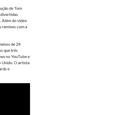
odução de Tom
divertidas
. Além do video
 remixes com a
menos de 24
s que três
iews no YouTube e
 Unido. O artista
ards e