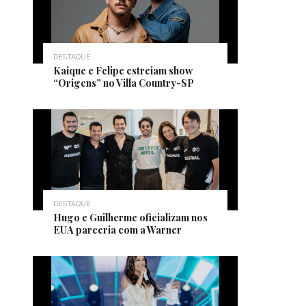
DESTAQUE
Kaique e Felipe estreiam show
“Origens” no Villa Country-SP
DESTAQUE
Hugo e Guilherme oficializam nos
EUA parceria com a Warner