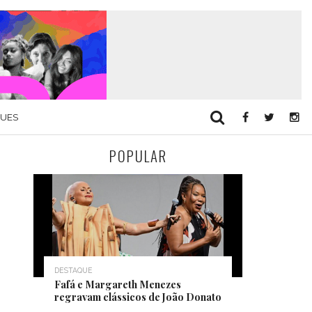
QUES
POPULAR
DESTAQUE
Fafá e Margareth Menezes
regravam clássicos de João Donato