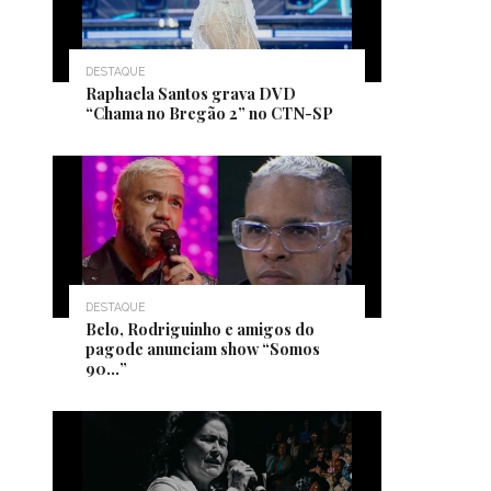
DESTAQUE
Raphaela Santos grava DVD
“Chama no Bregão 2” no CTN-SP
DESTAQUE
Belo, Rodriguinho e amigos do
pagode anunciam show “Somos
90…”