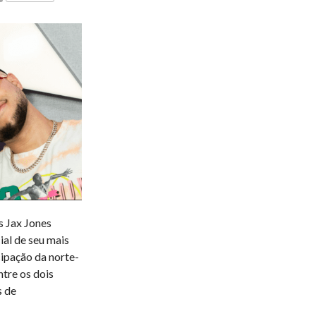
COMENTÁRIOS
s Jax Jones
ial de seu mais
cipação da norte-
tre os dois
s de