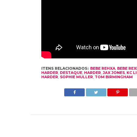
ITENS RELACIONADOS:
BEBE REHXA
,
BEBE RE
HARDER
,
DESTAQUE
,
HARDER
,
JAX JONES
,
KC L
HARDER
,
SOPHIE MULLER
,
TOM BIRMINGHAM