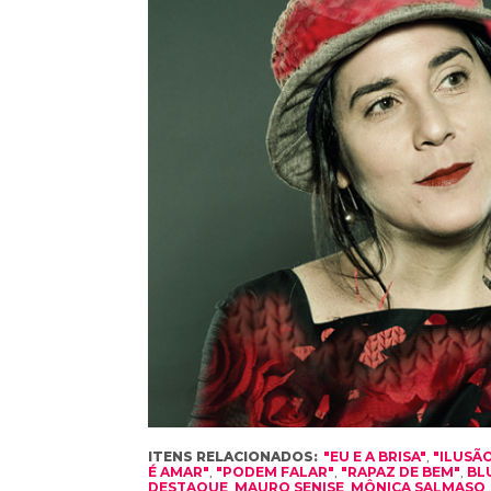
ITENS RELACIONADOS:
"EU E A BRISA"
,
"ILUSÃO
É AMAR"
,
"PODEM FALAR"
,
"RAPAZ DE BEM"
,
BL
DESTAQUE
,
MAURO SENISE
,
MÔNICA SALMASO