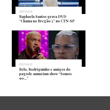
DESTAQUE
Raphaela Santos grava DVD
“Chama no Bregão 2” no CTN-SP
DESTAQUE
Belo, Rodriguinho e amigos do
pagode anunciam show “Somos
90…”