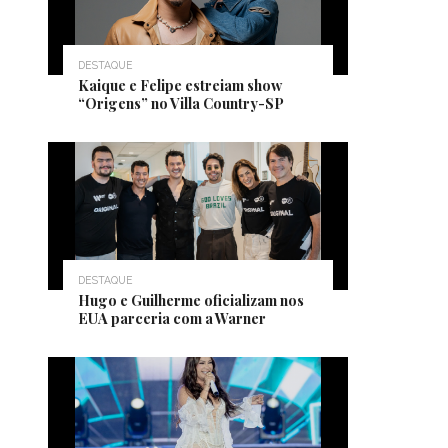
DESTAQUE
Kaique e Felipe estreiam show
“Origens” no Villa Country-SP
DESTAQUE
Hugo e Guilherme oficializam nos
EUA parceria com a Warner