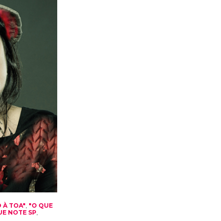
 À TOA"
,
"O QUE
UE NOTE SP
,