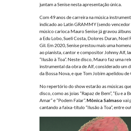
juntam a Senise nesta apresentação única.
Com 49 anos de carreira na música instrumenta
indicado ao Latin GRAMMY (sendo vencedor 
músico carioca Mauro Senise já gravou álbu
a Edu Lobo, Sueli Costa, Dolores Duran, Noel 
Gil. Em 2020, Senise prestou mais uma homen
ao pianista, cantor e compositor Johnny Alf, 
“Ilusão à Toa”.
Neste disco, Mauro faz uma rel
instrumental da obra de Alf, considerado um 
da Bossa Nova, e que Tom Jobim apelidou de G
No repertório do show estarão as músicas qu
disco, como as joias “Rapaz de Bem”, “Eu e a Br
Amar” e “Podem Falar”.
Mônica Salmaso
vai 
cantando a faixa-título “Ilusão à Toa”,
entre ou