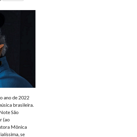
COMENTÁRIOS
 o ano de 2022
sica brasileira.
e Note São
r (ao
antora Mônica
alíssima, se