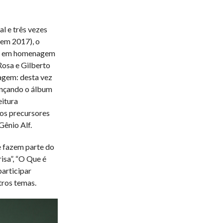
l e três vezes
em 2017), o
ns em homenagem
Rosa e Gilberto
agem: desta vez
lançando o álbum
eitura
dos precursores
ênio Alf.
e fazem parte do
isa”, “O Que é
participar
tros temas.