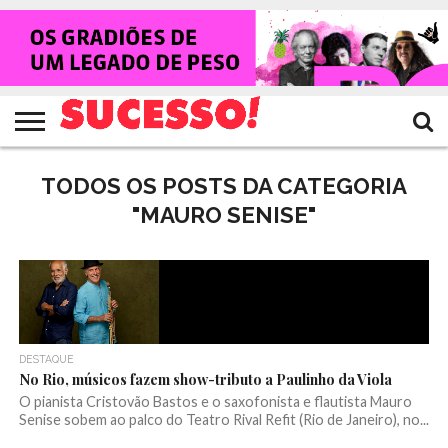
HOME
NOTÍCIAS
SHOWS
ENTREVISTAS
CLIQUES
RANKING
TV
REVISTA
CROWLEY
SUCESSO!
SUCESSO!
TODOS OS POSTS DA CATEGORIA
"MAURO SENISE"
DESTAQUE
No Rio, músicos fazem show-tributo a Paulinho da Viola
O pianista Cristovão Bastos e o saxofonista e flautista Mauro
Senise sobem ao palco do Teatro Rival Refit (Rio de Janeiro), no...