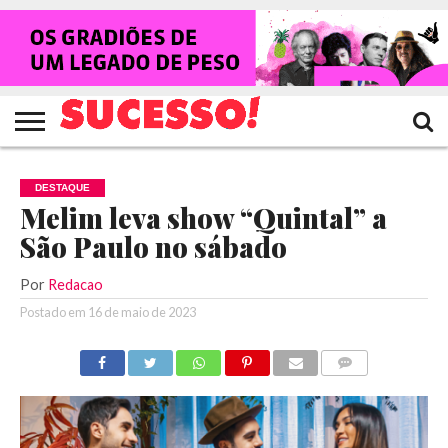
HOME
NOTÍCIAS
SHOWS
ENTREVISTAS
CLIQUES
RANKING
TV
REVISTA
CROWLEY
SUCESSO!
SUCESSO!
DESTAQUE
Melim leva show “Quintal” a
São Paulo no sábado
Por
Redacao
Postado em
16 de maio de 2023
COMENTÁRIOS