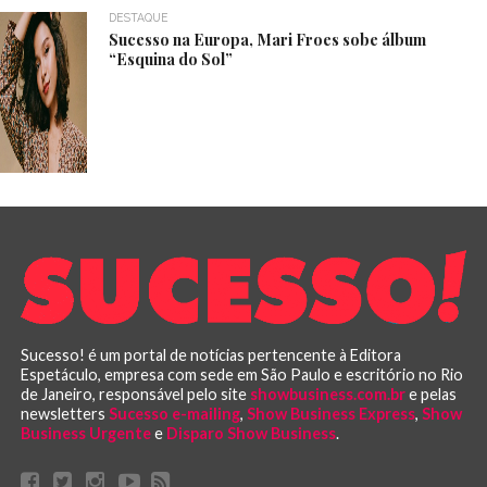
DESTAQUE
Sucesso na Europa, Mari Froes sobe álbum
“Esquina do Sol”
Sucesso! é um portal de notícias pertencente à Editora
Espetáculo, empresa com sede em São Paulo e escritório no Rio
de Janeiro, responsável pelo site
showbusiness.com.br
e pelas
newsletters
Sucesso e-mailing
,
Show Business Express
,
Show
Business Urgente
e
Disparo Show Business
.