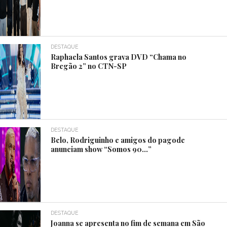
DESTAQUE
Raphaela Santos grava DVD “Chama no
Bregão 2” no CTN-SP
DESTAQUE
Belo, Rodriguinho e amigos do pagode
anunciam show “Somos 90…”
DESTAQUE
Joanna se apresenta no fim de semana em São