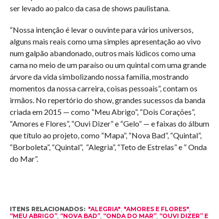
ser levado ao palco da casa de shows paulistana.
“Nossa intenção é levar o ouvinte para vários universos,
alguns mais reais como uma simples apresentação ao vivo
num galpão abandonado, outros mais lúdicos como uma
cama no meio de um paraíso ou um quintal com uma grande
árvore da vida simbolizando nossa família, mostrando
momentos da nossa carreira, coisas pessoais”, contam os
irmãos. No repertório do show, grandes sucessos da banda
criada em 2015 — como “Meu Abrigo”, “Dois Corações”,
“Amores e Flores”, “Ouvi Dizer” e “Gelo” — e faixas do álbum
que título ao projeto, como “Mapa”, “Nova Bad”, “Quintal”,
“Borboleta”, “Quintal”, “Alegria”, “Teto de Estrelas” e “ Onda
do Mar”.
ITENS RELACIONADOS:
"ALEGRIA"
,
"AMORES E FLORES"
,
“MEU ABRIGO”
,
“NOVA BAD”
,
“ONDA DO MAR”
,
“OUVI DIZER” E