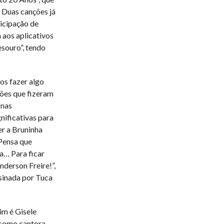
 Duas canções já
ticipação de
 aos aplicativos
souro”, tendo
os fazer algo
ões que fizeram
 nas
ificativas para
er a Bruninha
Pensa que
a… Para ficar
nderson Freire!”,
sinada por Tuca
im é Gisele
 como cantora,