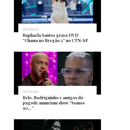
DESTAQUE
Raphaela Santos grava DVD
“Chama no Bregão 2” no CTN-SP
DESTAQUE
Belo, Rodriguinho e amigos do
pagode anunciam show “Somos
90…”