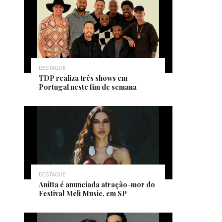
DESTAQUE
TDP realiza três shows em
Portugal neste fim de semana
DESTAQUE
Anitta é anunciada atração-mor do
Festival Meli Music, em SP