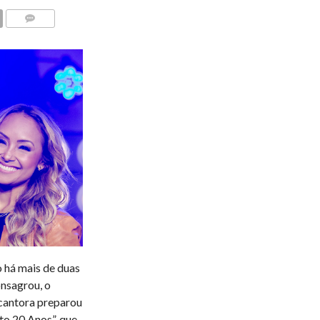
COMENTÁRIOS
 há mais de duas
onsagrou, o
 cantora preparou
to 20 Anos”, que