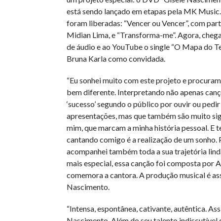
está sendo lançado em etapas pela MK Music.
foram liberadas: “Vencer ou Vencer”, com par
Midian Lima, e “Transforma-me”. Agora, chega
de áudio e ao YouTube o single “O Mapa do Te
Bruna Karla como convidada.
“Eu sonhei muito com este projeto e procuram
bem diferente. Interpretando não apenas canç
‘sucesso’ segundo o público por ouvir ou pedir
apresentações, mas que também são muito sign
mim, que marcam a minha história pessoal. E t
cantando comigo é a realização de um sonho. 
acompanhei também toda a sua trajetória lind
mais especial, essa canção foi composta por A
comemora a cantora. A produção musical é as
Nascimento.
“Intensa, espontânea, cativante, autêntica. Ass
Nascimento. Além do seu talento indiscutível