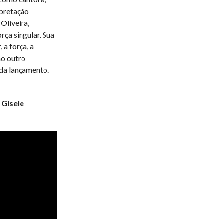
rpretação
Oliveira,
ça singular. Sua
 a força, a
ão outro
ada lançamento.
 Gisele