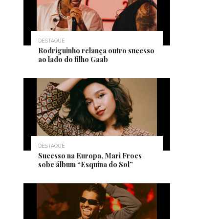
DESTAQUE
Rodriguinho relança outro sucesso
ao lado do filho Gaab
DESTAQUE
Sucesso na Europa, Mari Froes
sobe álbum “Esquina do Sol”