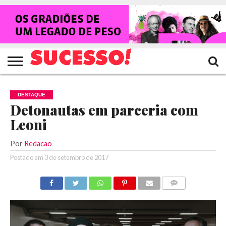
HOME
NOTÍCIAS
SHOWS
ENTREVISTAS
CLIQUES
RANKING
TV
REVISTA
CROWLEY
SUCESSO!
SUCESSO!
DESTAQUE
Detonautas em parceria com
Leoni
Por
Redacao
Postado em
3 de setembro de 2017
COMENTÁRIOS