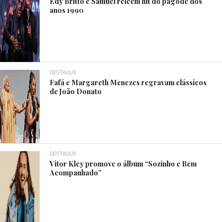
Edy Britto e Samuel releem hit do pagode dos
anos 1990
DESTAQUE
Fafá e Margareth Menezes regravam clássicos
de João Donato
DESTAQUE
Vitor Kley promove o álbum “Sozinho e Bem
Acompanhado”