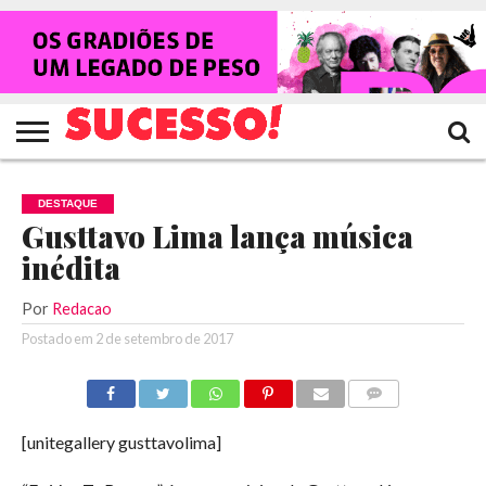
HOME
NOTÍCIAS
SHOWS
ENTREVISTAS
CLIQUES
RANKING
TV
REVISTA
CROWLEY
SUCESSO!
SUCESSO!
DESTAQUE
Gusttavo Lima lança música
inédita
Por
Redacao
Postado em
2 de setembro de 2017
COMENTÁRIOS
[unitegallery gusttavolima]