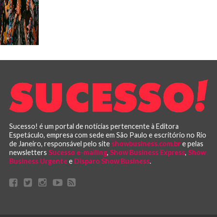
Sucesso! é um portal de notícias pertencente à Editora
Espetáculo, empresa com sede em São Paulo e escritório no Rio
de Janeiro, responsável pelo site
showbusiness.com.br
e pelas
newsletters
Sucesso e-mailing
,
Show Business Express
,
Show
Business Urgente
e
Disparo Show Business
.