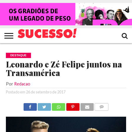
HOME
NOTÍCIAS
SHOWS
ENTREVISTAS
CLIQUES
RANKING
TV
REVISTA
CROWLEY
SUCESSO!
SUCESSO!
DESTAQUE
Leonardo e Zé Felipe juntos na
Transamérica
Por
Redacao
Postado em
26 de setembro de 2017
COMENTÁRIOS