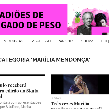
ENTREVISTAS
TV SUCESSO
RANKINGS
SHOWS
CLI
CATEGORIA "MARÍLIA MENDONÇA"
ulo receberá
ra edição do Skuta
al
DESTAQUE
ontará com apresentações
Três vezes Marília
ue & Juliano, Marília