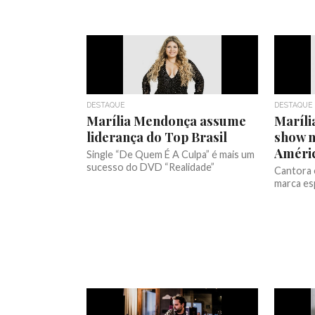
DESTAQUE
DESTAQUE
Marília Mendonça assume
Maríli
liderança do Top Brasil
show n
Améri
Single “De Quem É A Culpa” é mais um
sucesso do DVD “Realidade”
Cantora 
marca es