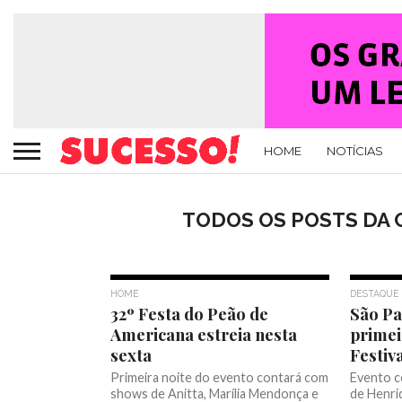
HOME
NOTÍCIAS
TODOS OS POSTS DA 
HOME
DESTAQUE
32º Festa do Peão de
São Pa
Americana estreia nesta
primei
sexta
Festiv
Primeira noite do evento contará com
Evento c
shows de Anitta, Marília Mendonça e
de Henriq