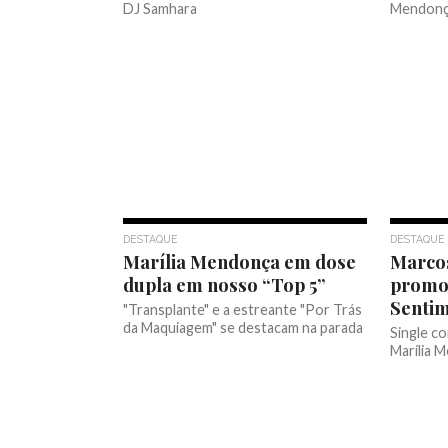
DJ Samhara
Mendonça
DESTAQUE
DESTAQUE
Marília Mendonça em dose
Marcos
dupla em nosso “Top 5”
promo
Senti
"Transplante" e a estreante "Por Trás
da Maquiagem" se destacam na parada
Single co
Marília 