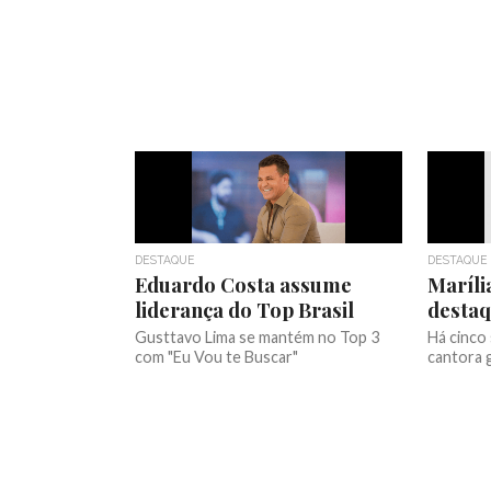
DESTAQUE
DESTAQUE
Eduardo Costa assume
Maríl
liderança do Top Brasil
destaq
Gusttavo Lima se mantém no Top 3
Há cinco
com "Eu Vou te Buscar"
cantora 