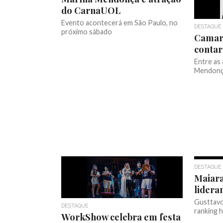
do CarnaUOL
Evento acontecerá em São Paulo, no
DESTAQUE
próximo sábado
Camar
contar
Entre as 
Mendonça
DESTAQUE
Maiara
lidera
Gusttavo
DESTAQUE
ranking 
WorkShow celebra em festa