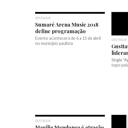
DESTAQUE
Sumaré Arena Music 2018
define programação
Evento acontecerá de 6 a 15 de abril
DESTAQUE
no município paulista
Gustta
lidera
Single "
topo pel
DESTAQUE
Marília Mendonça é atração