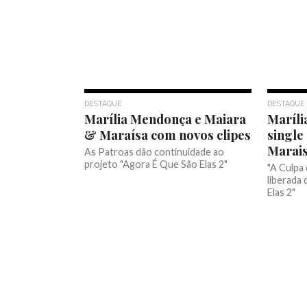
DESTAQUE
DESTAQUE
Marília Mendonça e Maiara
Maríli
& Maraísa com novos clipes
single
Marai
As Patroas dão continuidade ao
projeto "Agora É Que São Elas 2"
"A Culpa 
liberada
Elas 2"