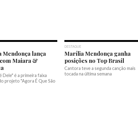
DESTAQUE
a Mendonça lança
Marília Mendonça ganha
 com Maiara &
posições no Top Brasil
sa
Cantora teve a segunda canção mais
tocada na última semana
é Dele" é a primeira faixa
 do projeto "Agora É Que São