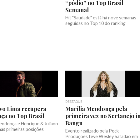
“pódio” no Top Brasil
Semanal
Hit "Saudade" está há nove semanas
seguidas no Top 10 do ranking
DESTAQUE
vo Lima recupera
Marília Mendonça pela
nça no Top Brasil
primeira vez no Sertanejo i
Bangu
Mendonça e Henrique & Juliano
as primeiras posições
Evento realizado pela Peck
Produções teve Wesley Safadão em