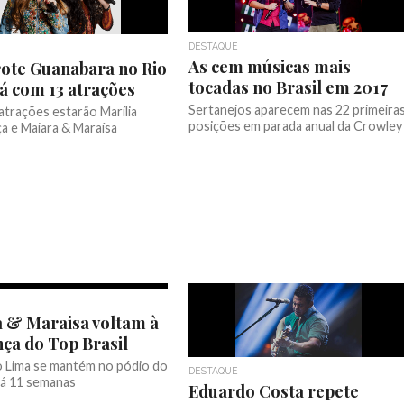
DESTAQUE
As cem músicas mais
ote Guanabara no Rio
tocadas no Brasil em 2017
á com 13 atrações
Sertanejos aparecem nas 22 primeira
atrações estarão Marília
posições em parada anual da Crowley
 e Maiara & Maraísa
 & Maraisa voltam à
nça do Top Brasil
 Lima se mantém no pódio do
DESTAQUE
há 11 semanas
Eduardo Costa repete