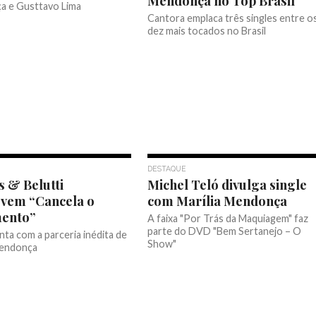
Mendonça no Top Brasil
 e Gusttavo Lima
Cantora emplaca três singles entre o
dez mais tocados no Brasil
DESTAQUE
 & Belutti
Michel Teló divulga single
vem “Cancela o
com Marília Mendonça
mento”
A faixa "Por Trás da Maquiagem" faz
parte do DVD "Bem Sertanejo – O
nta com a parceria inédita de
Show"
Mendonça