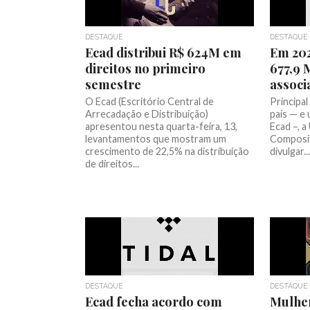
DESTAQUE
DESTAQUE
Ecad distribui R$ 624M em
Em 202
direitos no primeiro
677,9 M
semestre
associ
O Ecad (Escritório Central de
Principa
Arrecadação e Distribuição)
país — e
apresentou nesta quarta-feira, 13,
Ecad –, a
levantamentos que mostram um
Composit
crescimento de 22,5% na distribuição
divulgar...
de direitos...
DESTAQUE
DESTAQUE
Ecad fecha acordo com
Mulhe