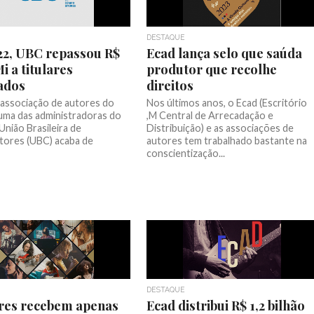
DESTAQUE
2, UBC repassou R$
Ecad lança selo que saúda
i a titulares
produtor que recolhe
ados
direitos
l associação de autores do
Nos últimos anos, o Ecad (Escritório
 uma das administradoras do
,M Central de Arrecadação e
 União Brasileira de
Distribuição) e as associações de
ores (UBC) acaba de
autores tem trabalhado bastante na
conscientização...
DESTAQUE
res recebem apenas
Ecad distribui R$ 1,2 bilhão