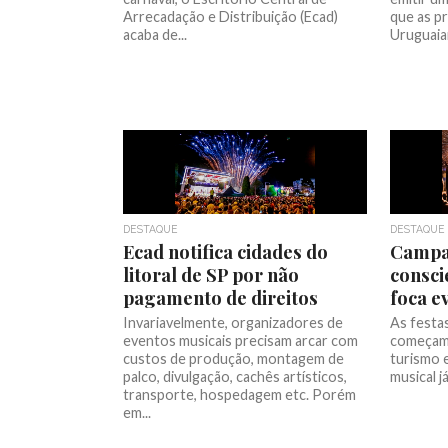
Arrecadação e Distribuição (Ecad)
que as pr
acaba de...
Uruguaian
DESTAQUE
DESTAQUE
Ecad notifica cidades do
Campa
litoral de SP por não
consci
pagamento de direitos
foca e
Invariavelmente, organizadores de
As festas
eventos musicais precisam arcar com
começam 
custos de produção, montagem de
turismo e
palco, divulgação, cachês artísticos,
musical já
transporte, hospedagem etc. Porém
em...