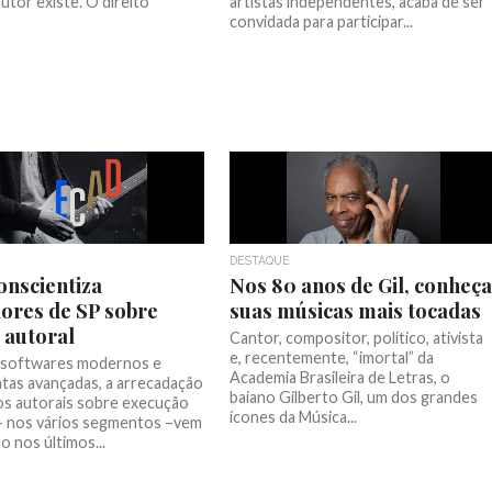
autor existe. O direito
artistas independentes, acaba de ser
convidada para participar...
DESTAQUE
onscientiza
Nos 80 anos de Gil, conheça
ores de SP sobre
suas músicas mais tocadas
o autoral
Cantor, compositor, político, ativista
e, recentemente, “imortal” da
 softwares modernos e
Academia Brasileira de Letras, o
tas avançadas, a arrecadação
baiano Gilberto Gil, um dos grandes
tos autorais sobre execução
ícones da Música...
— nos vários segmentos –vem
 nos últimos...