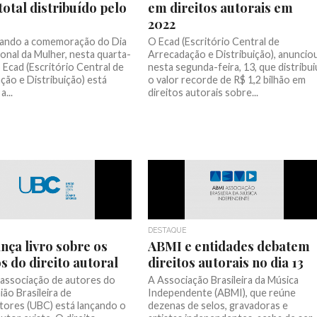
total distribuído pelo
em direitos autorais em
2022
ando a comemoração do Dia
O Ecad (Escritório Central de
onal da Mulher, nesta quarta-
Arrecadação e Distribuição), anuncio
 o Ecad (Escritório Central de
nesta segunda-feira, 13, que distribui
ção e Distribuição) está
o valor recorde de R$ 1,2 bilhão em
a...
direitos autorais sobre...
DESTAQUE
nça livro sobre os
ABMI e entidades debatem
s do direito autoral
direitos autorais no dia 13
l associação de autores do
A Associação Brasileira da Música
nião Brasileira de
Independente (ABMI), que reúne
ores (UBC) está lançando o
dezenas de selos, gravadoras e