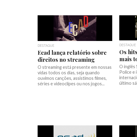
DESTAQUE
DESTAQUE
Os hit
Ecad lança relatório sobre
mais t
direitos no streaming
O inglês 
O streaming está presente em nossas
Police e
vidas todos os dias, seja quando
internac
ouvimos canções, assistimos filmes,
último sá
séries e videoclipes ou nos jogos...