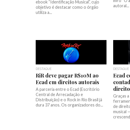
livro “O 
ebook “Identificação Musical”, cujo
autoral...
objetivo é destacar como o órgão
utiliza a...
DESTAQUE
DESTAQUE
RiR deve pagar R$10M ao
Ecad c
Ecad em direitos autorais
contad
direit
A parceria entre o Ecad (Escritório
Central de Arrecadação e
Graças a
Distribuição) e o Rock in Rio Brasil já
ferramen
dura 37 anos. Os organizadores do...
de direi
musical 
crescendo