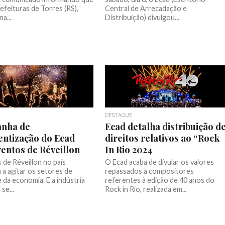
efeituras de Torres (RS),
Central de Arrecadação e
a...
Distribuição) divulgou...
DESTAQUE
nha de
Ecad detalha distribuição d
entização do Ecad
direitos relativos ao “Rock
ventos de Réveillon
In Rio 2024
 de Réveillon no país
O Ecad acaba de divular os valores
a agitar os setores de
repassados a compositores
 da economia. E a indústria
referentes à edição de 40 anos do
 se...
Rock in Rio, realizada em...