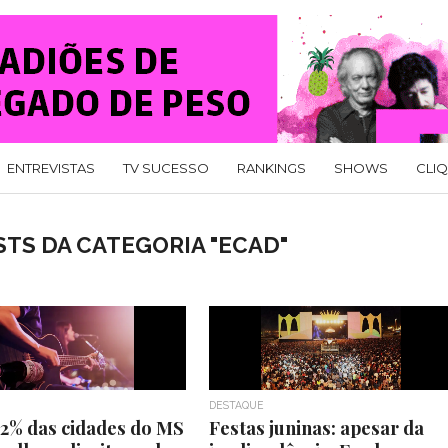
ENTREVISTAS
TV SUCESSO
RANKINGS
SHOWS
CLI
TS DA CATEGORIA "ECAD"
DESTAQUE
52% das cidades do MS
Festas juninas: apesar da