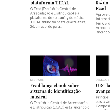
plataforma TIDAL
8% do 
Ecad
O Ecad (Escritório Central de
Arrecadação e Distribuição) e a
Aproveit
plataforma de streaming de música
Internaci
TIDAL anunciam nesta quarta-feira,
feira, 8,
26, um acordo para...
Arrecada
lançando 
DESTAQUE
DESTAQUE
Ecad lança ebook sobre
UBC la
sistema de identificação
avanço
musical
Principa
país, a U
O Escritório Central de Arrecadação
Composit
e Distribuição (ECAD) está lançando o