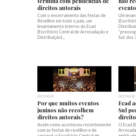
termina com pendências de
não re
direitos autorais
evento
Com o encerramento das festas de
Um levan
Réveillon em todo o país, um
(Escritó
levantamento interno do Ecad
Distribui
(Escritório Central de Arrecadação e
“preocup
Distribuição)...
Sul: dos 7
DESTAQUE
DESTAQUE
Por que muitos eventos
Ecad a
juninos não recolhem
Sul po
direitos autorais?
direit
Assim como aconteceu recentemente
O Ecad (E
com as festas de revéillon e de
Arrecada
carnaval, o Escritório Central de
emitir u