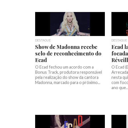
DESTAQUE
DESTAQUE
Show de Madonna recebe
Ecad 
selo de reconhecimento do
focada
Ecad
Réveil
O Ecad fechou um acordo com a
O Ecad (E
Bonus Track, produtora responsável
Arrecada
pela realização do show da cantora
nesta qu
Madonna, marcado para o próximo...
com foco
ano que..