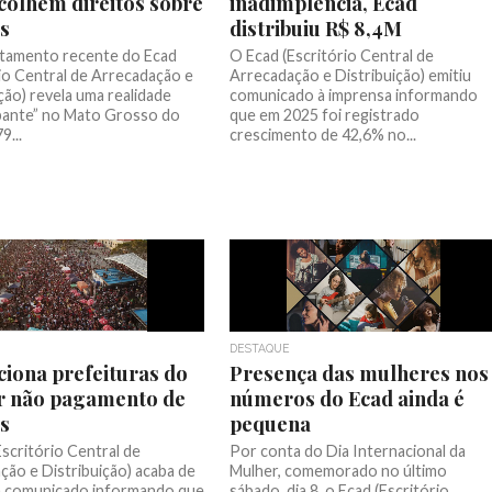
colhem direitos sobre
inadimplência, Ecad
s
distribuiu R$ 8,4M
tamento recente do Ecad
O Ecad (Escritório Central de
rio Central de Arrecadação e
Arrecadação e Distribuição) emitiu
ção) revela uma realidade
comunicado à imprensa informando
ante” no Mato Grosso do
que em 2025 foi registrado
9...
crescimento de 42,6% no...
DESTAQUE
ciona prefeituras do
Presença das mulheres nos
r não pagamento de
números do Ecad ainda é
os
pequena
scritório Central de
Por conta do Dia Internacional da
ção e Distribuição) acaba de
Mulher, comemorado no último
m comunicado informando que
sábado, dia 8, o Ecad (Escritório