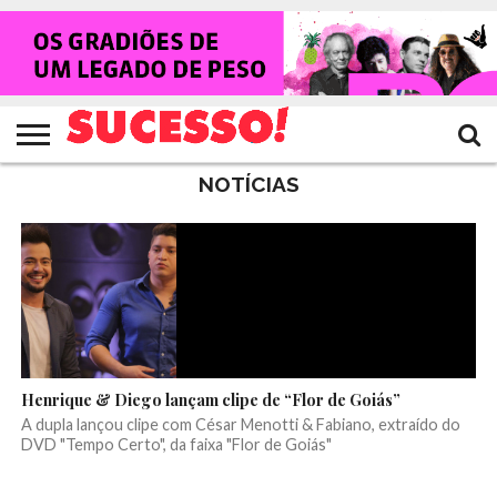
HOME
NOTÍCIAS
SHOWS
ENTREVISTAS
CLIQUES
RANKING
TV
REVISTA
CROWLEY
SUCESSO!
SUCESSO!
NOTÍCIAS
Henrique & Diego lançam clipe de “Flor de Goiás”
A dupla lançou clipe com César Menotti & Fabiano, extraído do
DVD "Tempo Certo", da faixa "Flor de Goiás"