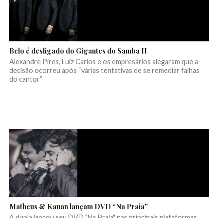
Belo é desligado do Gigantes do Samba II
Alexandre Pires, Luiz Carlos e os empresários alegaram que a
decisão ocorreu após “várias tentativas de se remediar falhas
do cantor”
Matheus & Kauan lançam DVD “Na Praia”
A dupla lançou seu DVD "Na Praia" nas principais plataformas